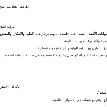
ثقافة العلامة التج
الرؤية الم
وانات الأليفة
، معتمدة على فلسفة تنموية ترتكز على
العلم، والابتكار، والمسؤو
ية والتغذوية للحيوانات الأليفة.
لتوازن بين القيم البيئية والاجتماعية والاقتصادية،
دفع عجلة التقدم التكنولوجي والتنمية المستدامة في صناعة الرعاية الصحية الب
الأهداف الاسترا
 صحة
”،
اج
، وتتوسع بنشاط في الأسواق العالمية،