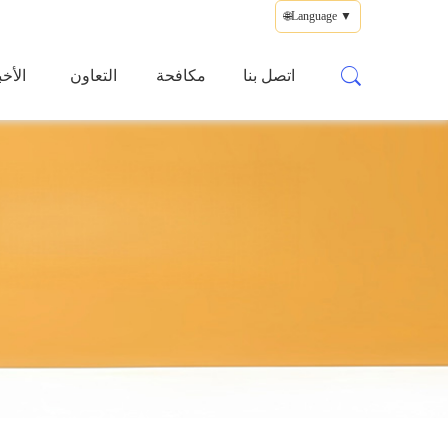
🌐Language ▼
اتصل بنا
مكافحة
التعاون
الأخب
التزوير
المتبادل
والمست