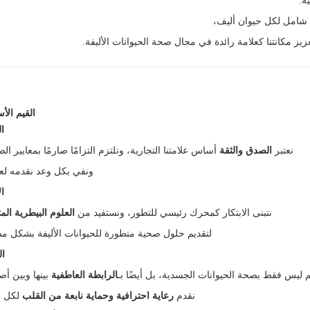
ة.
شامل لكل حيوان أليف،
يز مكانتنا كعلامة رائدة في مجال صحة الحيوانات الأليفة.
القيم الأ
ا
نعتبر
الصدق والثقة
أساس علامتنا التجارية، ونلتزم التزامًا صارمًا بمعايير الص
ونفي بكل وعد نقدمه لعمل
ال
نتبنى الابتكار كمحرك رئيسي للتطور، ونستفيد من
العلوم البيطرية الم
لتقديم حلول صحية متطورة للحيوانات الأليفة بشكل م
ال
م ليس فقط بصحة الحيوانات الجسدية، بل أيضًا بـ
الرابطة العاطفية
بينها وبين أصح
نقدم
رعاية احترافية وحماية نابعة من القلب
لكل ر