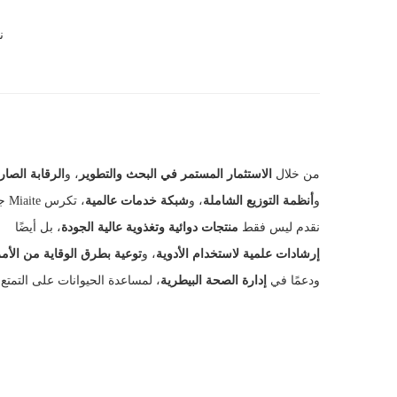
ن
من خلال
الاستثمار المستمر في البحث والتطوير
، و
الرقابة الصا
و
أنظمة التوزيع الشاملة
، و
شبكة خدمات عالمية
، تكرس Miaite جهودها لحماية صحة الحيوانات الأليفة.
نقدم ليس فقط
منتجات دوائية وتغذوية عالية الجودة
، بل أيضًا
إرشادات علمية لاستخدام الأدوية
، و
توعية بطرق الوقاية من الأ
ودعمًا في
إدارة الصحة البيطرية
، لمساعدة الحيوانات على التمتع 