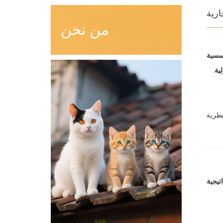
ارية
من نحن
ؤسسية
لية
.
يطرية
تيجية