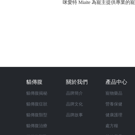
咪愛特 Miaite 為寵主提供
貓傳腹
關於我們
產品中心
貓傳腹揭秘
品牌簡介
寵物藥品
貓傳腹症狀
品牌文化
營養保健
貓傳腹類型
品牌故事
健康護理
貓傳腹治療
處方糧