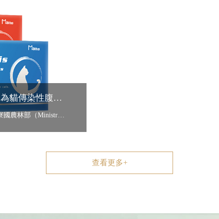
GS-441524 在寮國獲批上市，為貓傳染性腹膜炎（FIP）治療提供更規範的選擇
近期，獸醫領域迎來一項重要進展。寮國農林部（Ministry of Agricu...
查看更多+