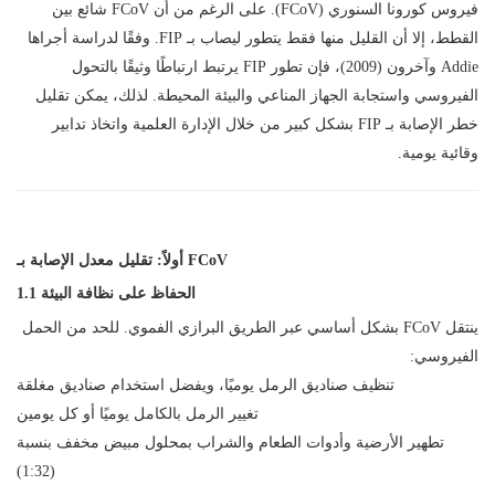
فيروس كورونا السنوري (FCoV). على الرغم من أن FCoV شائع بين
القطط، إلا أن القليل منها فقط يتطور ليصاب بـ FIP. وفقًا لدراسة أجراها
Addie وآخرون (2009)، فإن تطور FIP يرتبط ارتباطًا وثيقًا بالتحول
الفيروسي واستجابة الجهاز المناعي والبيئة المحيطة. لذلك، يمكن تقليل
خطر الإصابة بـ FIP بشكل كبير من خلال الإدارة العلمية واتخاذ تدابير
وقائية يومية.
أولاً: تقليل معدل الإصابة بـ FCoV
1.1 الحفاظ على نظافة البيئة
ينتقل FCoV بشكل أساسي عبر الطريق البرازي الفموي. للحد من الحمل
الفيروسي:
تنظيف صناديق الرمل يوميًا، ويفضل استخدام صناديق مغلقة
تغيير الرمل بالكامل يوميًا أو كل يومين
تطهير الأرضية وأدوات الطعام والشراب بمحلول مبيض مخفف بنسبة
(1:32)