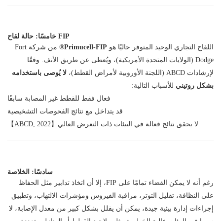
خامسًا: حالة لقاح FIP
اللقاح التجاري الوحيد المتوفر حاليًا هو
Primucell-FIP®
من شركة Fort
Dodge (الولايات المتحدة الأمريكية)، ويُعطى عن طريق الأنف. وفقًا
لإرشادات ABCD (اللجنة الأوروبية لأمراض القطط)،
لا يُوصى باستخدامه
بشكل روتيني
للأسباب التالية:
فعال فقط للقطط غير المصابة سابقًا
قد يتداخل مع نتائج الفحوصات التشخيصية
لا يحقق نتائج فعالة في البيئات ذات التعرض العالي【ABCD, 2022】
سادسًا: الخلاصة
رغم أنه لا يمكن القضاء تمامًا على FIP، إلا أن اتخاذ تدابير مثل الحفاظ
على النظافة، تقليل التوتر، مراقبة الفيروس ومؤشرات الالتهاب، وتطبيق
إجراءات إدارة بيئية جيدة، يمكن أن يقلل بشكل كبير من معدل الإصابة، لا