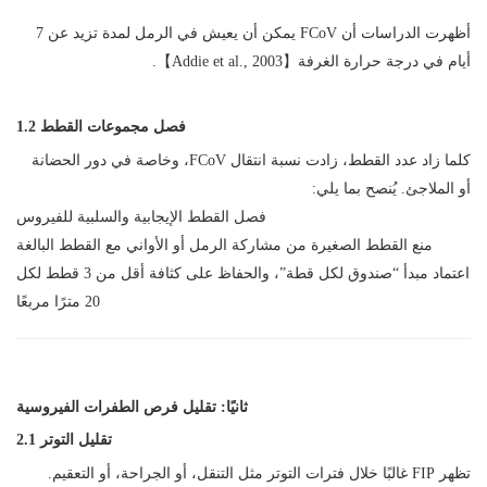
أظهرت الدراسات أن FCoV يمكن أن يعيش في الرمل لمدة تزيد عن 7
أيام في درجة حرارة الغرفة【Addie et al., 2003】.
1.2 فصل مجموعات القطط
كلما زاد عدد القطط، زادت نسبة انتقال FCoV، وخاصة في دور الحضانة
أو الملاجئ. يُنصح بما يلي:
فصل القطط الإيجابية والسلبية للفيروس
منع القطط الصغيرة من مشاركة الرمل أو الأواني مع القطط البالغة
اعتماد مبدأ “صندوق لكل قطة”، والحفاظ على كثافة أقل من 3 قطط لكل
20 مترًا مربعًا
ثانيًا: تقليل فرص الطفرات الفيروسية
2.1 تقليل التوتر
تظهر FIP غالبًا خلال فترات التوتر مثل التنقل، أو الجراحة، أو التعقيم.