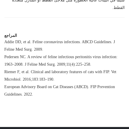
سيما في البيئات عالية الخطورة مثل ملاجئ القطط أو المنازل متعددة
القطط.
المراجع
Addie DD, et al.
Feline coronavirus infections
. ABCD Guidelines. J
Feline Med Surg. 2009.
Pedersen NC.
A review of feline infectious peritonitis virus infection:
1963–2008
. J Feline Med Surg. 2009;11(4):225–258.
Riemer F, et al.
Clinical and laboratory features of cats with FIP
. Vet
Microbiol. 2016;183:183–190.
European Advisory Board on Cat Diseases (ABCD).
FIP Prevention
Guidelines
. 2022.