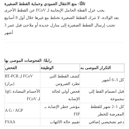
ثالثًا: منع الانتقال العمودي وحماية القطط الصغيرة
يجب عزل القطة الحامل الإيجابية لـ FCoV عن القطط الأخرى
بعد الولادة، لا تترك القطط الصغيرة تختلط مع غيرها خلال أول 8 أسابيع
تجنب إرسال القطط الصغيرة إلى منازل جديدة أو ملاجئ قبل عمر 3
أشهر
رابعًا: الفحوصات الموصى بها
التكرار الموصى به
الوظيفة
الفحص
كشف القطط التي
RT-PCR لـ FCoV
كل 3–6 أشهر
تطرد الفيروس
(براز)
قبل انضمام القط إلى
فحص أولي لحالة
الأجسام المضادة IgG
مجموعة
الإصابة
لـ FCoV
كل 1–2 شهر للقطط
مؤشر خطر الإصابة بـ
A:G / AGP
المعرضة للخطر
FIP
دعم تشخيصي إضافي
تقييم حالة الالتهاب
FSAA