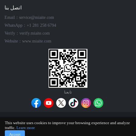
اتصل بنا
Email：service@miaite.com
WhatsApp：+1 281 258 6794
Verify：verify.miaite.com
Website：www.miaite.com
تابعنا
اتصل بنا
ملاحظات وآراء
شروط الاستخدام
سياسة الخصوصية
This website uses cookies to improve your browsing experience and analyze
سياسة تحرير
traffic.
Learn more
®
Copyright © 2025 Miaite
| All Rights Reserved.
sitemap
Accept