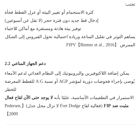
تجنب:
كثرة الاستحمام أو تغيير البيئة أو عزل القطط فجأة
إدخال قط جديد دون فترة حجر (لا تقل عن أسبوعين)
توفير بيئة هادئة ومستقرة مع أماكن للاختباء
يساهم التوتر في تقليل المناعة وزيادة احتمالية تحول الفيروس إلى الشكل
الممرض FIPV【Riemer et al., 2016】.
2.2 دعم الجهاز المناعي
يمكن إضافة اللاكتوفيرين والبروبيوتيك إلى النظام الغذائي لدعم الأمعاء
يُوصى بإجراء فحوصات دورية لمؤشر AGP أو نسبة A:G للقطط المعرضة
للخطر
الاستمرار في التطعيمات الأساسية، علمًا بأنه
لا يوجد حتى الآن لقاح فعال
مثبت ضد FIP
(فعالية لقاح Fort Dodge لا تزال محل جدل)【Pedersen,
2009】