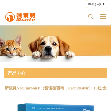
🌐Language ▼
猫传腹
关于我们
产品中心
健康科普
联系我们
猫传腹类型
宠物药品
猫传腹揭秘
品牌简介
宠物药品
疾病防治
意见反馈
湿型FIP
猫传腹药
猫传腹症状
品牌文化
营养保健
用药指导
使用条款
干型FIP
猫传腹类型
品牌故事
健康护理
隐私政策
神经型FIP
猫传腹治疗
处方粮
编辑政策
眼型FIP
猫传腹预防
其他产品
产品中心
新腹灵NeoFipronis®（普诺德西韦，Pronidesivir） 10粒/盒