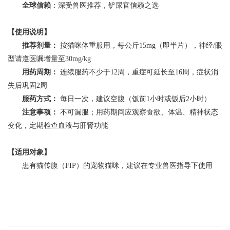
全球信赖
：深受兽医推荐，铲屎官信赖之选
【使用说明】
推荐剂量：
按猫咪体重服用，每公斤15mg（即半片），神经/眼
型请遵医嘱增量至30mg/kg
用药周期：
连续服药不少于12周，重症可延长至16周，症状消
失后巩固2周
服药方式：
每日一次，建议空腹（饭前1小时或饭后2小时）
注意事项：
不可漏服；用药期间应观察食欲、体温、精神状态
变化，定期检查血液与肝肾功能
【适用对象】
患有猫传腹（FIP）的宠物猫咪，建议在专业兽医指导下使用