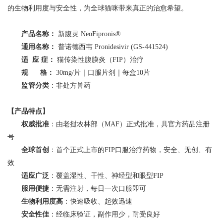
的生物利用度与安全性，为全球猫咪带来真正的治愈希望。
产品名称：
新腹灵 NeoFipronis®
通用名称：
普诺德西韦 Pronidesivir (GS-441524)
适 应 症：
猫传染性腹膜炎（FIP）治疗
规 格：
30mg/片｜口服片剂｜每盒10片
监管分类
：非处方兽药
【产品特点】
权威批准
：由老挝农林部（MAF）正式批准，具官方药品注册
号
全球首创
：首个正式上市的FIP口服治疗药物，安全、无创、有
效
适应广泛
：覆盖湿性、干性、神经型和眼型FIP
服用便捷
：无需注射，每日一次口服即可
生物利用度高
：快速吸收、起效迅速
安全性佳
：经临床验证，副作用少，耐受良好