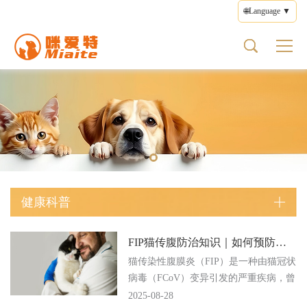
🌐Language ▼
猫传腹
关于我们
产品中心
健康科普
联系我们
猫传腹类型
宠物药品
猫传腹揭秘
品牌简介
宠物药品
疾病防治
意见反馈
湿型FIP
猫传腹药
猫传腹症状
品牌文化
营养保健
用药指导
使用条款
干型FIP
猫传腹类型
品牌故事
健康护理
隐私政策
神经型FIP
猫传腹治疗
处方粮
编辑政策
眼型FIP
猫传腹预防
其他产品
健康科普
FIP猫传腹防治知识｜如何预防与正确治疗
猫传染性腹膜炎（FIP）是一种由猫冠状
病毒（FCoV）变异引发的严重疾病，曾
长期被视为不治之症。随着...
2025-08-28