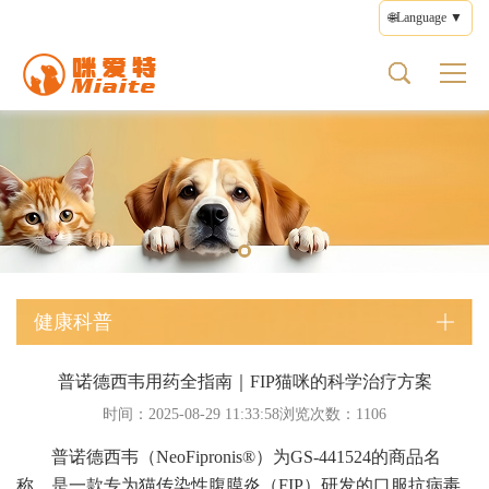
🌐Language ▼
猫传腹
关于我们
产品中心
健康科普
联系我们
猫传腹类型
宠物药品
猫传腹揭秘
品牌简介
宠物药品
疾病防治
意见反馈
湿型FIP
猫传腹药
猫传腹症状
品牌文化
营养保健
用药指导
使用条款
干型FIP
猫传腹类型
品牌故事
健康护理
隐私政策
神经型FIP
猫传腹治疗
处方粮
编辑政策
眼型FIP
猫传腹预防
其他产品
健康科普
普诺德西韦用药全指南｜FIP猫咪的科学治疗方案
时间：2025-08-29 11:33:58浏览次数：
1106
普诺德西韦（NeoFipronis®）为GS-441524的商品名
称，是一款专为猫传染性腹膜炎（FIP）研发的口服抗病毒