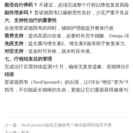
能否自行停药？
不建议，必须完成整个疗程以降低复发风险
副作用多吗？
普诺德西韦口服耐受性良好，少见严重不良反
六、支持性治疗的重要性
在使用普诺德西韦的同时，辅助护理能提升整体疗效
营养支持
：提供高蛋白饮食，必要时补充牛磺酸、Omega-3
免疫支持
：益生菌与维生素E、维生素B族有助于恢复体力。
对症支持
：贫血时可补铁，脱水时应补液。
七、疗程结束后的管理
完成治疗后需持续监测3个月，确保无复发迹象。若猫咪出现
结语
普诺德西韦（NeoFipronis®）的出现，让FIP从“绝
指导，不仅能延长猫咪的生命，更能让它们重新获得健康与活
上一篇：NeoFipronis®如何正确使用？猫传腹用药指导手册
下一篇：暂无