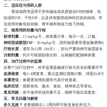
二、适应症与用药人群
普诺德西韦适用于所有确诊或高度疑似FIP的猫咪，包
括湿性FIP、干性FIP、以及伴有眼部或神经症状的病例。常
见使用对象包括幼猫、青年猫和免疫力低下的猫。
三、推荐用药剂量与疗程
标准剂量
：15 mg/kg/天，按体重计算，每日一次，口服。
神经型或眼型FIP
：30 mg/kg/天，因药物需要穿透血脑屏
疗程长度
：通常为12周（84天），部分严重病例可能需延长。
分割剂量
：药片可根据刻痕分割，以精确匹配猫咪体重。
四、治疗过程中的监测
在整个治疗过程中，科学监测是确保疗效与安全的重要环节
血液检查
：每2–4周复查，重点监测红细胞计数、球蛋白水平以
体重变化
：体重逐渐增加通常代表疗效显著。
临床症状
：观察发热、腹水、食欲、精神状态等变化。
复发风险
：若中途停药或剂量不足，猫咪可能出现复发。
五、常见问题与解答
多久见效？
多数猫咪在1–2周内即可恢复食欲和活力。